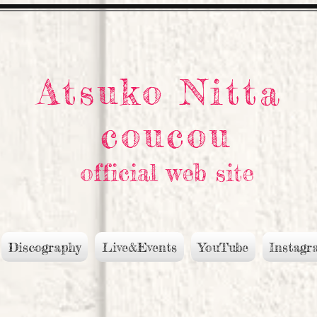
Atsuko Nitta
coucou
official web site
Discography
Live&Events
YouTube
Instagr