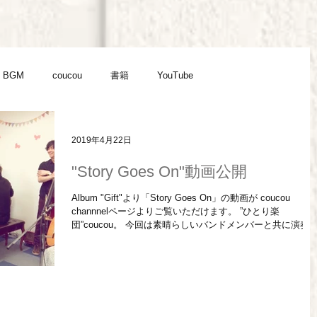
BGM
coucou
書籍
YouTube
2019年4月22日
"Story Goes On"動画公開
Album "Gift"より「Story Goes On」の動画が coucou
channnelページよりご覧いただけます。 ”ひとり楽
団”coucou。 今回は素晴らしいバンドメンバーと共に演奏
せていただきました。 coucou (Vo,G) 田中K助 (P)...