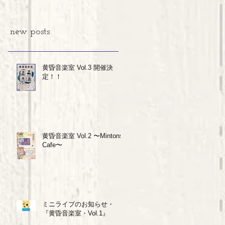
new posts
黄昏音楽室 Vol.3 開催決
定！！
黄昏音楽室 Vol.2 〜Mintons
Cafe〜
さ
ミニライブのお知らせ・
『黄昏音楽室・Vol.1』