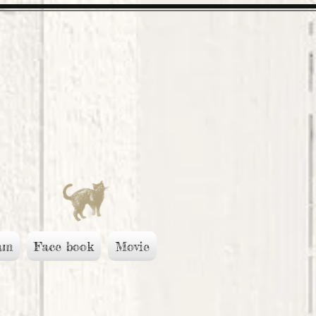
am
Face book
Movie