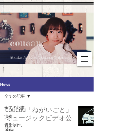
coucou
Atsuko Nitta & Tsukasa Takahashi
News
全ての記事
全ての記事
coucou「ねがいごと」
演奏
ミュージックビデオ公
開！
音楽制作、
BGM