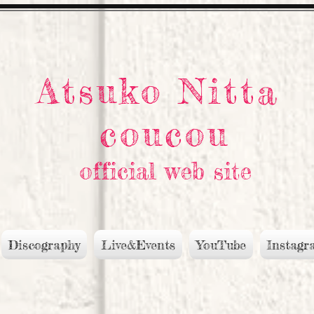
Atsuko Nitta
coucou
official web site
Discography
Live&Events
YouTube
Instagr