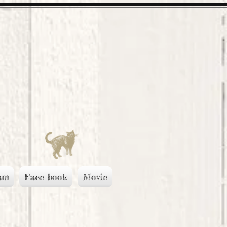
am
Face book
Movie