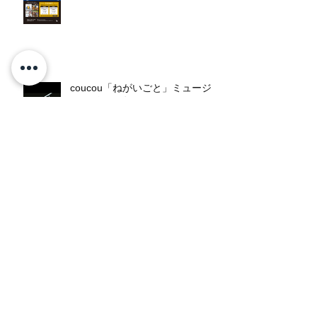
coucou「ねがいごと」ミュージ
ックビデオ公開！
coucou・New Single「ねがいご
と」配信開始！
本日、coucou「Colorful」配信リ
リース！！