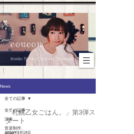
coucou
Atsuko Nitta & Tsukasa Takahashi
News
全ての記事
全ての記事
「札幌乙女ごはん。」第3弾ス
演奏
タート
音楽制作、
2019年8月19日
BGM