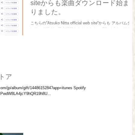
siteからも楽曲ダウンロード始ま
りました。
こちらの”Atsuko Nitta official web site”からも アルバムダウ
ンロード版が、購入可能となりました。 ”Music”ページより
お進みください。
信ストア
.com/jp/album/gift/1448615284?app=itunes Spotify
/1SPwdW8LA4jcY9hQR19h8U...