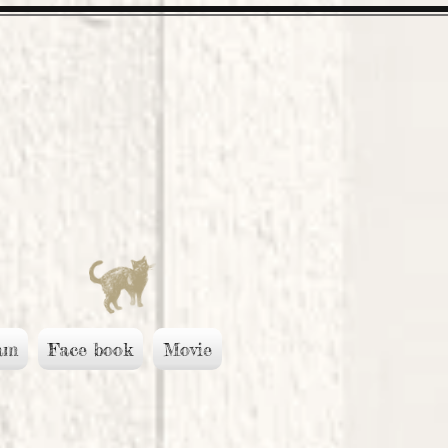
am
Face book
Movie