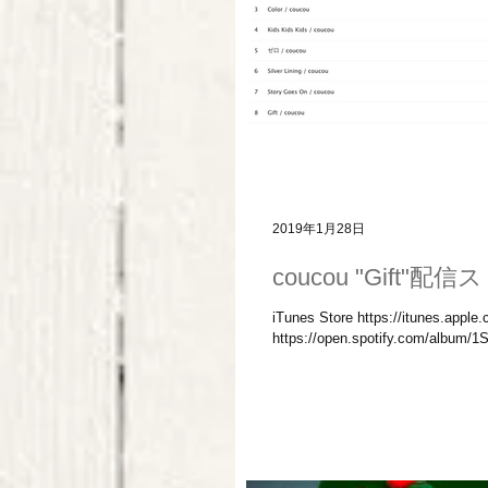
2019年1月28日
coucou "Gift"配
iTunes Store https://itunes.apple
https://open.spotify.com/album