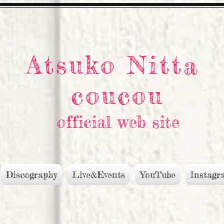
Atsuko Nitta
coucou
official web site
Discography
Live&Events
YouTube
Instagr