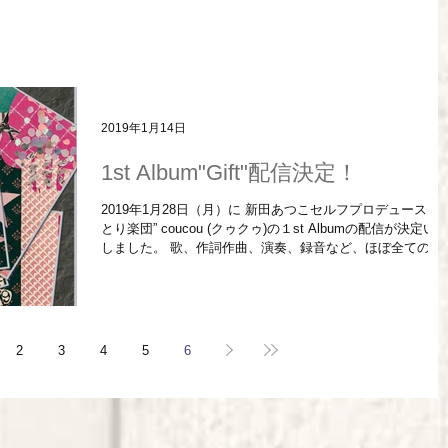
2019年1月14日
1st Album"Gift"配信決定！
2019年1月28日（月）に 新田あつこセルフプロデュース ”ひ
とり楽団” coucou (クゥクゥ)の１st Albumの配信が決定い
しました。 歌、作詞作曲、演奏、録音など、ほぼ全ての行
程を手掛けた作品となっております。 iTunes...
2
3
4
5
6