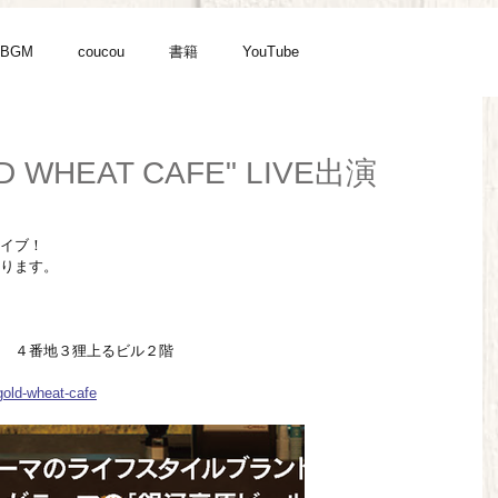
BGM
coucou
書籍
YouTube
D WHEAT CAFE" LIVE出演
イブ！
ります。
　４番地３狸上るビル２階
-gold-wheat-cafe