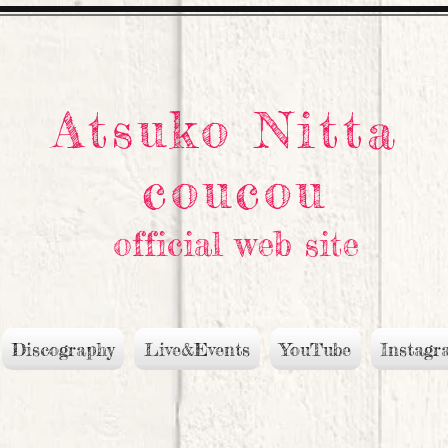
Atsuko Nitta
coucou
official web site
Discography
Live&Events
YouTube
Instagr