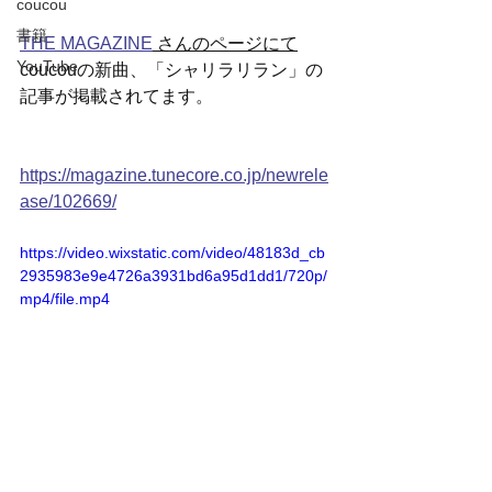
coucou
書籍
THE MAGAZINE
 さんのページにて
YouTube
coucouの新曲、「シャリラリラン」の
記事が掲載されてます。
https://magazine.tunecore.co.jp/newrele
ase/102669/
https://video.wixstatic.com/video/48183d_cb
2935983e9e4726a3931bd6a95d1dd1/720p/
mp4/file.mp4