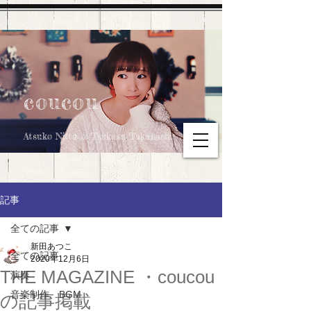
coucou
Atsuko Nitta & Tsukasa Takahashi
記事
全ての記事
新田あつこ
全ての記事
2020年12月6日
THE MAGAZINE ・coucou
演奏
音楽制作、BGM
の記事掲載