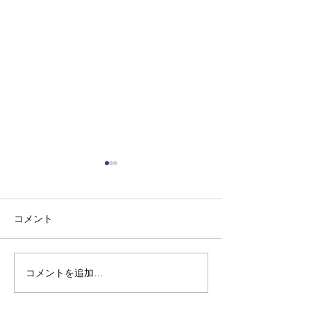
コメント
コメントを追加…
”シャリラリラン”ご予約フ
coucouのX'mas 
ォーム
ャリラリラン”
定！！