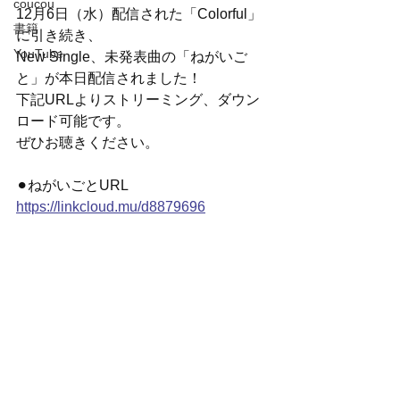
coucou
12月6日（水）配信された「Colorful」
書籍
に引き続き、
YouTube
New Single、未発表曲の「ねがいご
と」が本日配信されました！
下記URLよりストリーミング、ダウン
ロード可能です。
ぜひお聴きください。
⚫︎ねがいごとURL
https://linkcloud.mu/d8879696