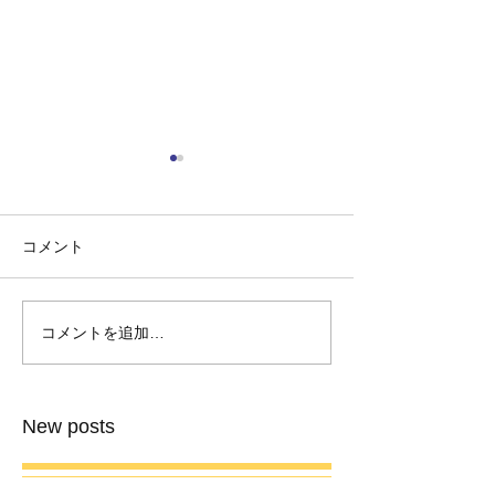
コメント
コメントを追加…
本日、coucou「Colorful」
New Single
配信リリース！！
程＆アートワー
New posts