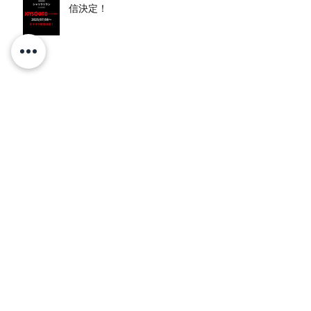
信決定！
TNOC THE GOLD WHEAT CAFE
2025
"TNOC THE GOLD WHEAT
CAFE" LIVE出演