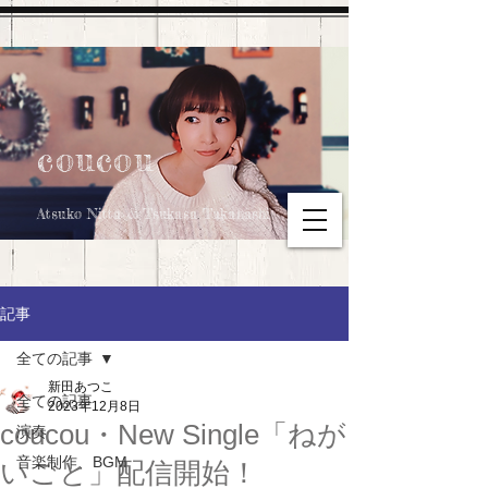
coucou
Atsuko Nitta & Tsukasa Takahashi
記事
全ての記事
新田あつこ
全ての記事
2023年12月8日
coucou・New Single「ねが
演奏
音楽制作、BGM
いごと」配信開始！