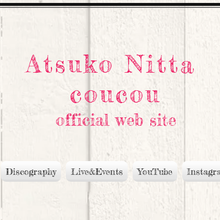
Atsuko Nitta
coucou
official web site
Discography
Live&Events
YouTube
Instagr