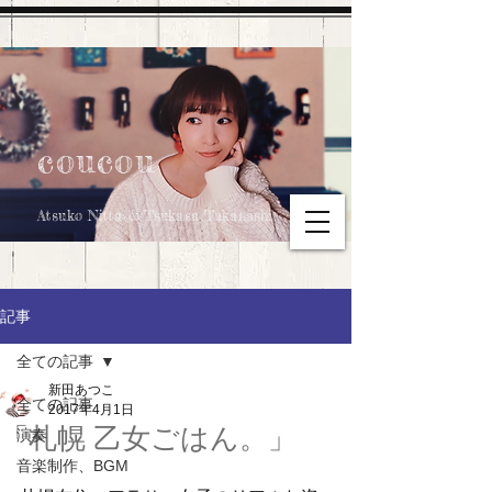
coucou
Atsuko Nitta & Tsukasa Takahashi
記事
全ての記事
新田あつこ
全ての記事
2017年4月1日
「札幌 乙女ごはん。」
演奏
音楽制作、BGM