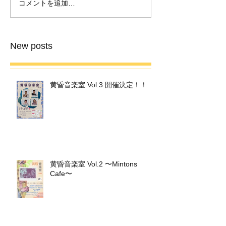
コメントを追加…
新番組、1月4日放送スタ
”シャリラリラン
ート「mem」
ァクトリー館内
BGM決定！！
New posts
黄昏音楽室 Vol.3 開催決定！！
黄昏音楽室 Vol.2 〜Mintons
Cafe〜