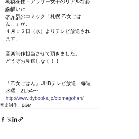
coucou
札幌在住・アラサー女子のリアルな姿
を描いた
書籍
大人気のコミック「札幌 乙女ごは
YouTube
ん。」が、
４月１２日（水）よりテレビ放送され
ます。
音楽制作担当させて頂きました。
どうぞお見逃しなく！！
「乙女ごはん」UHBテレビ放送　毎週
水曜　21:54〜
http://www.dybooks.jp/otomegohan/
音楽制作、BGM