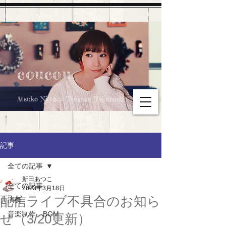
coucou
Atsuko Nitta & Tsukasa Takahashi
記事
全ての記事
新田あつこ
全ての記事
2023年3月18日
配信ライブ不具合のお知ら
演奏
音楽制作、BGM
せ（3/20更新）