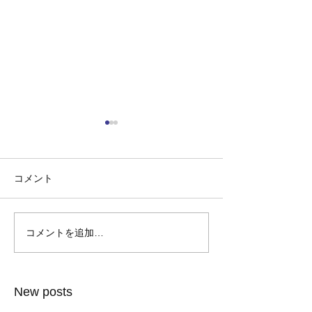
コメント
コメントを追加…
黄昏音楽室 Vol.2 〜
ミニライブのお
Mintons Cafe〜
『黄昏音楽室・Vo
New posts